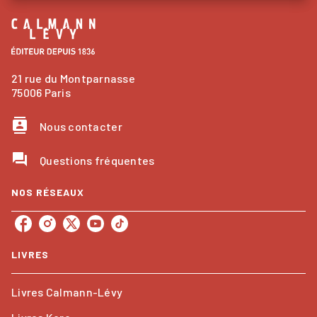
21 rue du Montparnasse
75006 Paris
contacts
Nous contacter
question_answer
Questions fréquentes
NOS RÉSEAUX
LIVRES
Livres Calmann-Lévy