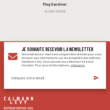
Meg Gardiner
11/05/2005
JE SOUHAITE RECEVOIR LA NEWSLETTER
Votre adresse e-mail sera uniquement utilisée pour vous
envoyer des informations sur les actualités des éditions
Calmann-Lévy. Vous pouvez vous désinscrire à tout
moment. Pour plus d’informations,
cliquez ici
.
send
Indiquez votre email