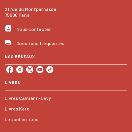
21 rue du Montparnasse
75006 Paris
contacts
Nous contacter
question_answer
Questions fréquentes
NOS RÉSEAUX
LIVRES
Livres Calmann-Lévy
Livres Kero
Les collections