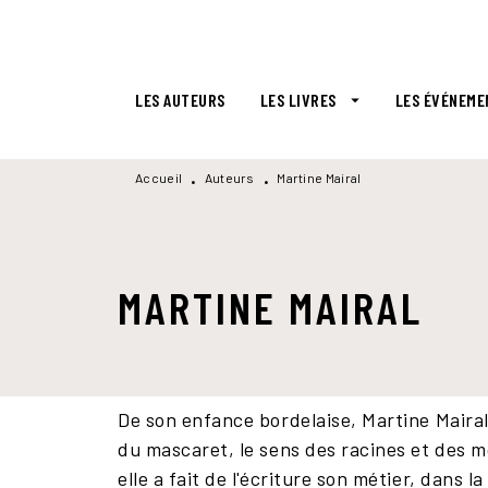
MENU
RECHERCHE
CONTENU
LES AUTEURS
LES LIVRES
LES ÉVÉNEME
arrow_drop_down
Accueil
Auteurs
Martine Mairal
•
•
MARTINE MAIRAL
De son enfance bordelaise, Martine Mairal
du mascaret, le sens des racines et des m
elle a fait de l'écriture son métier, dans 