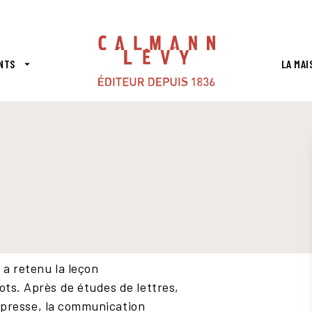
PIED DE PAGE
NTS
LA MAI
arrow_drop_down
 a retenu la leçon
ots. Après de études de lettres,
la presse, la communication