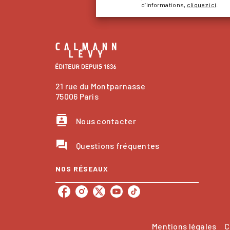
d’informations,
cliquez ici
.
21 rue du Montparnasse
75006 Paris
contacts
Nous contacter
question_answer
Questions fréquentes
NOS RÉSEAUX
Mentions légales
C