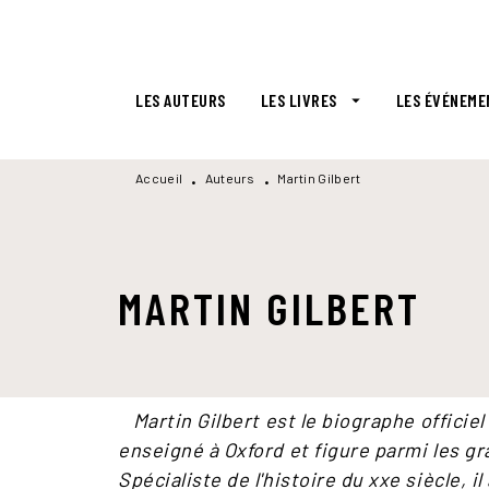
MENU
RECHERCHE
CONTENU
LES AUTEURS
LES LIVRES
LES ÉVÉNEME
arrow_drop_down
Accueil
Auteurs
Martin Gilbert
•
•
MARTIN GILBERT
Martin Gilbert est le biographe officie
enseigné à Oxford et figure parmi les gr
Spécialiste de l'histoire du xxe siècle, i