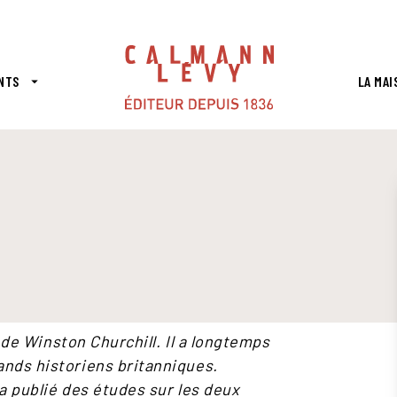
PIED DE PAGE
NTS
LA MAI
arrow_drop_down
l de Winston Churchill. Il a longtemps
ands historiens britanniques.
l a publié des études sur les deux