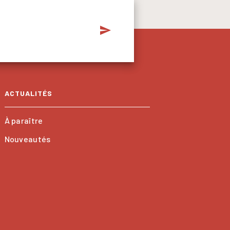
send
ACTUALITÉS
À paraître
Nouveautés