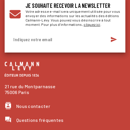
JE SOUHAITE RECEVOIR LA NEWSLETTER
Votre adresse e-mail sera uniquement utilisée pour vous
envoyer des informations sur les actualités des éditions
Calmann-Lévy. Vous pouvez vous désinscrire à tout
moment. Pour plus d’informations,
cliquez ici
.
send
Indiquez votre email
21 rue du Montparnasse
75006 Paris
contacts
Nous contacter
question_answer
Questions fréquentes