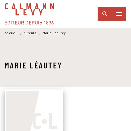
MENU
RECHERCHE
CONTENU
search
menu
PIED DE PAGE
Accueil
Auteurs
Marie Léautey
•
•
MARIE LÉAUTEY