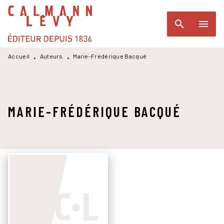
MENU
RECHERCHE
CONTENU
search
menu
PIED DE PAGE
Accueil
Auteurs
Marie-Frédérique Bacqué
•
•
MARIE-FRÉDÉRIQUE BACQUÉ