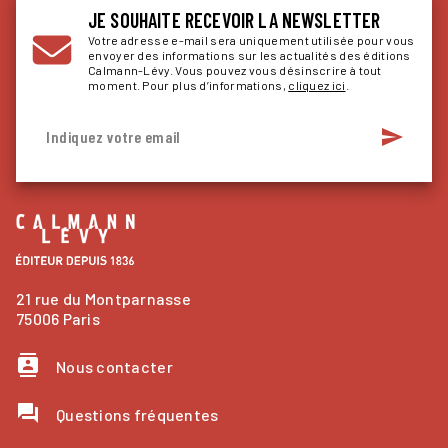
JE SOUHAITE RECEVOIR LA NEWSLETTER
Votre adresse e-mail sera uniquement utilisée pour vous
envoyer des informations sur les actualités des éditions
Calmann-Lévy. Vous pouvez vous désinscrire à tout
moment. Pour plus d’informations,
cliquez ici
.
send
Indiquez votre email
21 rue du Montparnasse
75006 Paris
contacts
Nous contacter
question_answer
Questions fréquentes