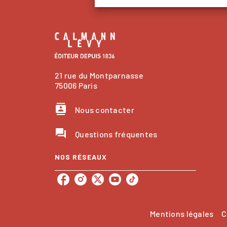
21 rue du Montparnasse
75006 Paris
contacts
Nous contacter
question_answer
Questions fréquentes
NOS RÉSEAUX
Mentions légales
C