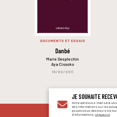
DOCUMENTS ET ESSAIS
Danbé
Marie Desplechin
Aya Cissoko
16/02/2011
JE SOUHAITE RECEV
Votre adresse e-mail sera un
des informations sur les actu
pouvez vous désinscrire à to
d’informations,
cliquez ici
.