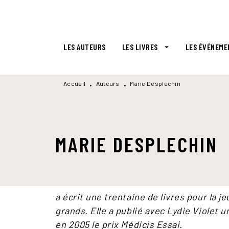
MENU
RECHERCHE
CONTENU
LES AUTEURS
LES LIVRES
LES ÉVÉNEME
arrow_drop_down
Accueil
Auteurs
Marie Desplechin
•
•
MARIE DESPLECHIN
a écrit une trentaine de livres pour la j
grands. Elle a publié avec Lydie Violet un
en 2005 le prix Médicis Essai.