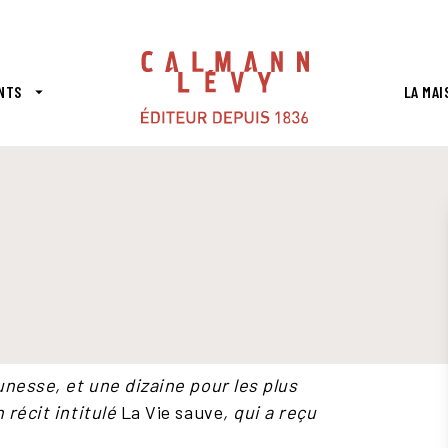
PIED DE PAGE
NTS
LA MAI
arrow_drop_down
eunesse, et une dizaine pour les plus
 récit intitulé
La Vie sauve
, qui a reçu