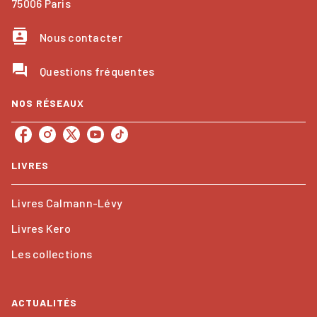
75006 Paris
contacts
Nous contacter
question_answer
Questions fréquentes
NOS RÉSEAUX
LIVRES
Livres Calmann-Lévy
Livres Kero
Les collections
ACTUALITÉS