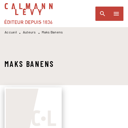
MENU
RECHERCHE
CONTENU
search
menu
PIED DE PAGE
Accueil
Auteurs
Maks Banens
•
•
MAKS BANENS