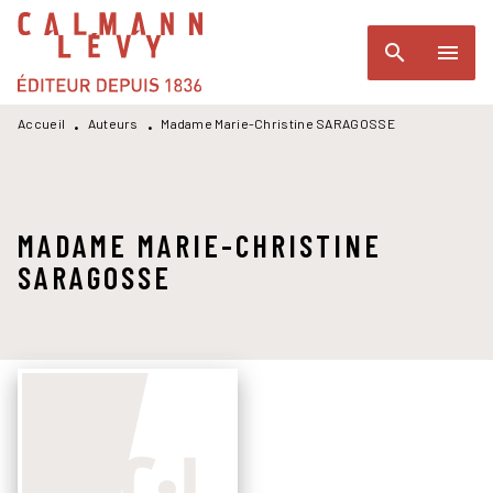
MENU
RECHERCHE
CONTENU
search
menu
PIED DE PAGE
Accueil
Auteurs
Madame Marie-Christine SARAGOSSE
•
•
MADAME MARIE-CHRISTINE
SARAGOSSE