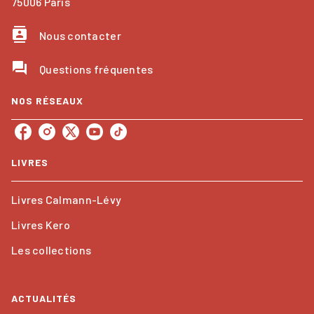
75006 Paris
contacts
Nous contacter
question_answer
Questions fréquentes
NOS RÉSEAUX
LIVRES
Livres Calmann-Lévy
Livres Kero
Les collections
ACTUALITÉS