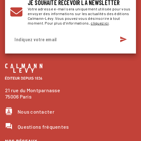
JE SOUHAITE RECEVOIR LA NEWSLETTER
Votre adresse e-mail sera uniquement utilisée pour vous
envoyer des informations sur les actualités des éditions
Calmann-Lévy. Vous pouvez vous désinscrire à tout
moment. Pour plus d’informations,
cliquez ici
.
send
Indiquez votre email
21 rue du Montparnasse
75006 Paris
contacts
Nous contacter
question_answer
Questions fréquentes
NOS RÉSEAUX