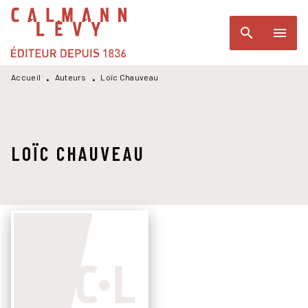
MENU
RECHERCHE
CONTENU
search
menu
PIED DE PAGE
Accueil
Auteurs
Loïc Chauveau
•
•
LOÏC CHAUVEAU