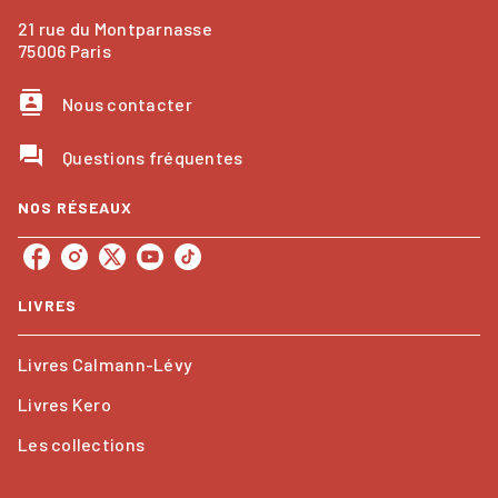
21 rue du Montparnasse
75006 Paris
contacts
Nous contacter
question_answer
Questions fréquentes
NOS RÉSEAUX
LIVRES
Livres Calmann-Lévy
Livres Kero
Les collections