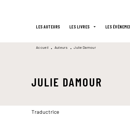
MENU
RECHERCHE
CONTENU
LES AUTEURS
LES LIVRES
LES ÉVÉNEME
arrow_drop_down
Accueil
Auteurs
Julie Damour
•
•
JULIE DAMOUR
Traductrice