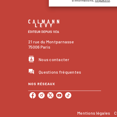
d’informations,
cliquez ici
.
21 rue du Montparnasse
75006 Paris
contacts
Nous contacter
question_answer
Questions fréquentes
NOS RÉSEAUX
Mentions légales
C