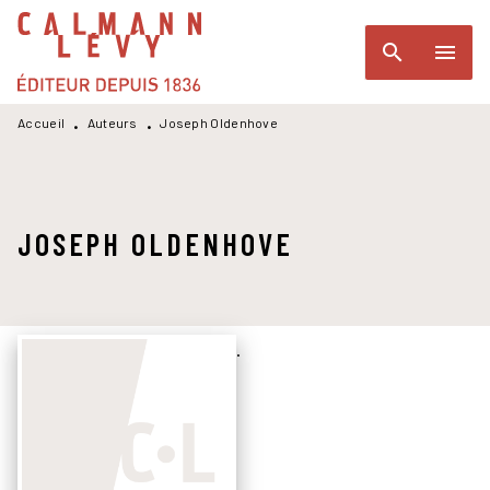
MENU
RECHERCHE
CONTENU
search
menu
PIED DE PAGE
Accueil
Auteurs
Joseph Oldenhove
•
•
JOSEPH OLDENHOVE
.