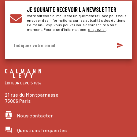
JE SOUHAITE RECEVOIR LA NEWSLETTER
Votre adresse e-mail sera uniquement utilisée pour vous
envoyer des informations sur les actualités des éditions
Calmann-Lévy. Vous pouvez vous désinscrire à tout
moment. Pour plus d’informations,
cliquez ici
.
send
Indiquez votre email
21 rue du Montparnasse
75006 Paris
contacts
Nous contacter
question_answer
Questions fréquentes