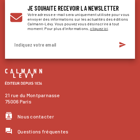
JE SOUHAITE RECEVOIR LA NEWSLETTER
Votre adresse e-mail sera uniquement utilisée pour vous
envoyer des informations sur les actualités des éditions
Calmann-Lévy. Vous pouvez vous désinscrire à tout
moment. Pour plus d’informations,
cliquez ici
.
send
Indiquez votre email
21 rue du Montparnasse
75006 Paris
contacts
Nous contacter
question_answer
Questions fréquentes