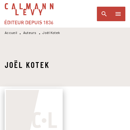
MENU
RECHERCHE
CONTENU
search
menu
PIED DE PAGE
Accueil
Auteurs
Joël Kotek
•
•
JOËL KOTEK