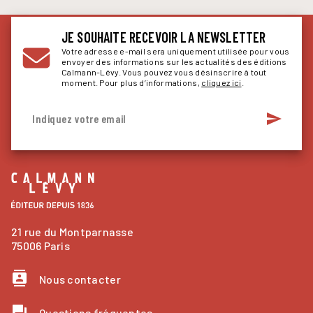
JE SOUHAITE RECEVOIR LA NEWSLETTER
Votre adresse e-mail sera uniquement utilisée pour vous
envoyer des informations sur les actualités des éditions
Calmann-Lévy. Vous pouvez vous désinscrire à tout
moment. Pour plus d’informations,
cliquez ici
.
send
Indiquez votre email
21 rue du Montparnasse
75006 Paris
contacts
Nous contacter
question_answer
Questions fréquentes