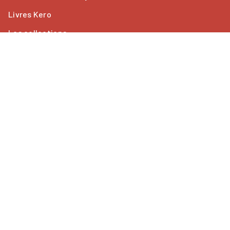
Livres Kero
Les collections
ACTUALITÉS
À paraître
Nouveautés
PROFESSIONNELS
Foreign rights
Mentions légales