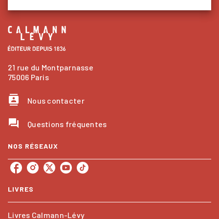
21 rue du Montparnasse
75006 Paris
contacts
Nous contacter
question_answer
Questions fréquentes
NOS RÉSEAUX
LIVRES
Livres Calmann-Lévy