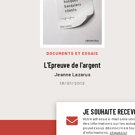
DOCUMENTS ET ESSAIS
L'Epreuve de l'argent
Jeanne Lazarus
18/01/2012
JE SOUHAITE RECEV
Votre adresse e-mail sera un
des informations sur les actu
pouvez vous désinscrire à to
d’informations,
cliquez ici
.