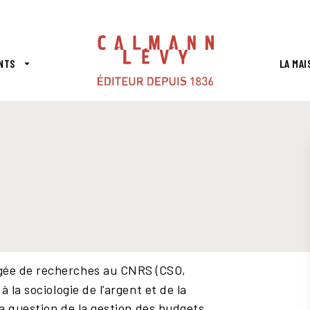
PIED DE PAGE
NTS
LA MAI
arrow_drop_down
rgée de recherches au CNRS (CSO,
 la sociologie de l’argent et de la
la question de la gestion des budgets