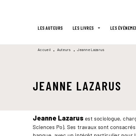
MENU
RECHERCHE
CONTENU
LES AUTEURS
LES LIVRES
LES ÉVÉNEME
arrow_drop_down
Accueil
Auteurs
Jeanne Lazarus
•
•
JEANNE LAZARUS
Jeanne Lazarus
est sociologue, cha
Sciences Po). Ses travaux sont consacrés à
banque, avec un intérêt particulier pour 