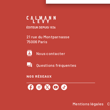
21 rue du Montparnasse
75006 Paris
contacts
Nous contacter
question_answer
Questions fréquentes
NOS RÉSEAUX
Mentions légales
C