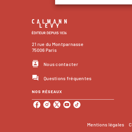
21 rue du Montparnasse
75006 Paris
contacts
Nous contacter
question_answer
Questions fréquentes
NOS RÉSEAUX
Mentions légales
C