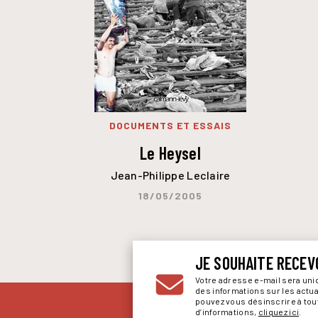
DOCUMENTS ET ESSAIS
Le Heysel
Jean-Philippe Leclaire
18/05/2005
JE SOUHAITE RECEV
Votre adresse e-mail sera un
des informations sur les actu
pouvez vous désinscrire à to
d’informations,
cliquez ici
.