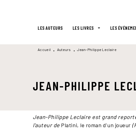
MENU
RECHERCHE
CONTENU
LES AUTEURS
LES LIVRES
LES ÉVÉNEME
arrow_drop_down
Accueil
Auteurs
Jean-Philippe Leclaire
•
•
JEAN-PHILIPPE LEC
Jean-Philippe Leclaire est grand report
l'auteur de
Platini, le roman d'un joueur
(