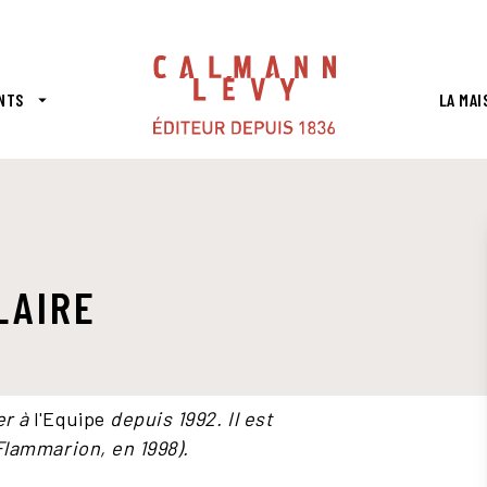
PIED DE PAGE
NTS
LA MAI
arrow_drop_down
LAIRE
er à
l'Equipe
depuis 1992. Il est
Flammarion, en 1998).