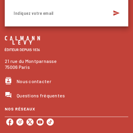
send
Indiquez votre email
21 rue du Montparnasse
75006 Paris
contacts
Nous contacter
question_answer
Questions fréquentes
NOS RÉSEAUX