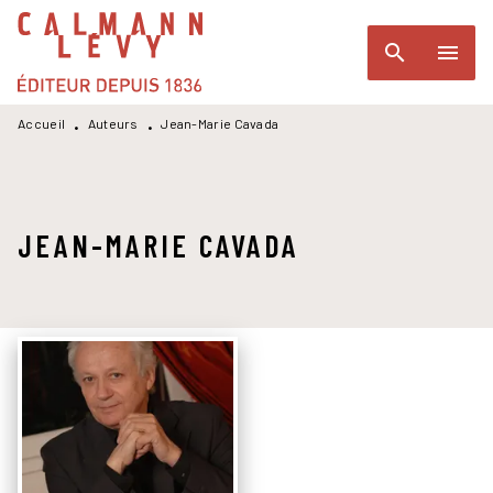
MENU
RECHERCHE
CONTENU
search
menu
PIED DE PAGE
Accueil
Auteurs
Jean-Marie Cavada
•
•
JEAN-MARIE CAVADA