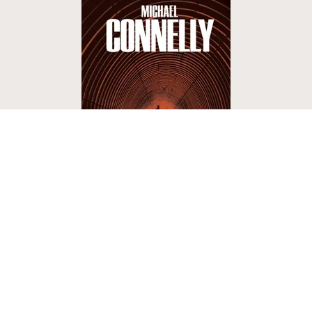
POLICIERS ET THRILLERS
Les Egouts de Los Angeles
Michael Connelly
17/10/2012