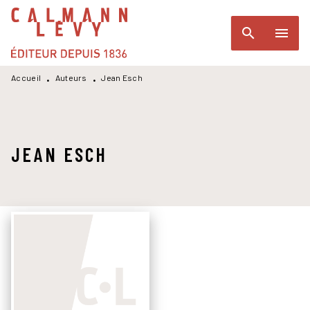
MENU
RECHERCHE
CONTENU
search
menu
PIED DE PAGE
Accueil
Auteurs
Jean Esch
•
•
JEAN ESCH