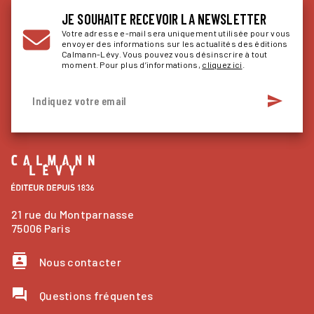
JE SOUHAITE RECEVOIR LA NEWSLETTER
Votre adresse e-mail sera uniquement utilisée pour vous
envoyer des informations sur les actualités des éditions
Calmann-Lévy. Vous pouvez vous désinscrire à tout
moment. Pour plus d’informations,
cliquez ici
.
send
Indiquez votre email
21 rue du Montparnasse
75006 Paris
contacts
Nous contacter
question_answer
Questions fréquentes