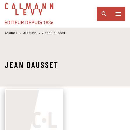
MENU
RECHERCHE
CONTENU
search
menu
PIED DE PAGE
Accueil
Auteurs
Jean Dausset
•
•
JEAN DAUSSET