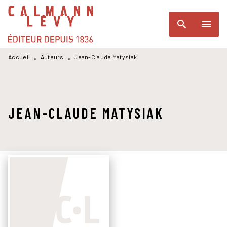
MENU
RECHERCHE
CONTENU
search
menu
PIED DE PAGE
Accueil
Auteurs
Jean-Claude Matysiak
•
•
JEAN-CLAUDE MATYSIAK