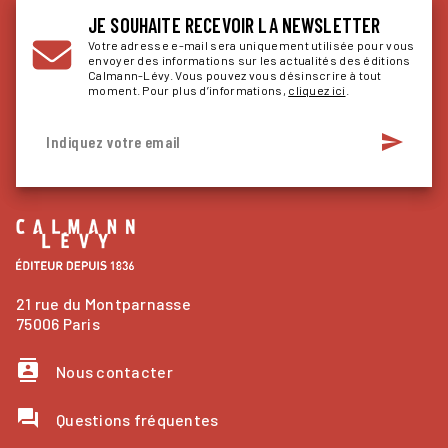
JE SOUHAITE RECEVOIR LA NEWSLETTER
Votre adresse e-mail sera uniquement utilisée pour vous
envoyer des informations sur les actualités des éditions
Calmann-Lévy. Vous pouvez vous désinscrire à tout
moment. Pour plus d’informations,
cliquez ici
.
send
Indiquez votre email
21 rue du Montparnasse
75006 Paris
contacts
Nous contacter
question_answer
Questions fréquentes