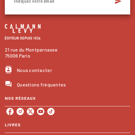
send
Indiquez votre email
21 rue du Montparnasse
75006 Paris
contacts
Nous contacter
question_answer
Questions fréquentes
NOS RÉSEAUX
LIVRES