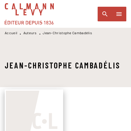
MENU
RECHERCHE
CONTENU
search
menu
PIED DE PAGE
Accueil
Auteurs
Jean-Christophe Cambadélis
•
•
JEAN-CHRISTOPHE CAMBADÉLIS