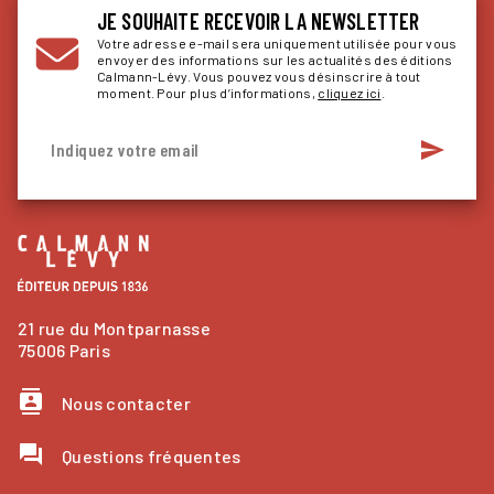
JE SOUHAITE RECEVOIR LA NEWSLETTER
Votre adresse e-mail sera uniquement utilisée pour vous
envoyer des informations sur les actualités des éditions
Calmann-Lévy. Vous pouvez vous désinscrire à tout
moment. Pour plus d’informations,
cliquez ici
.
send
Indiquez votre email
21 rue du Montparnasse
75006 Paris
contacts
Nous contacter
question_answer
Questions fréquentes