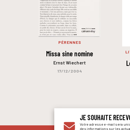
PÉRENNES
Missa sine nomine
L
L
Ernst Wiechert
17/12/2004
JE SOUHAITE RECEV
Votre adresse e-mail sera un
des informations sur les actu