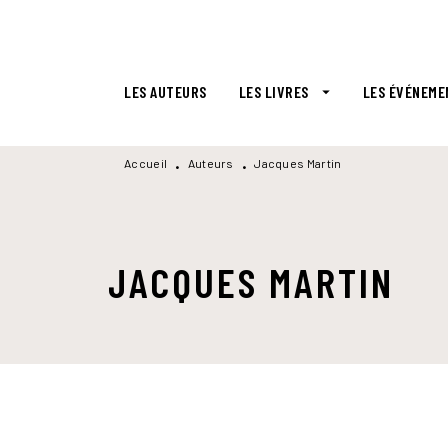
MENU
RECHERCHE
CONTENU
LES AUTEURS
LES LIVRES
LES ÉVÉNEME
arrow_drop_down
Accueil
Auteurs
Jacques Martin
•
•
JACQUES MARTIN