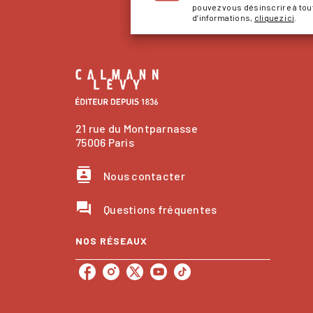
pouvez vous désinscrire à to
d’informations,
cliquez ici
.
21 rue du Montparnasse
75006 Paris
contacts
Nous contacter
question_answer
Questions fréquentes
NOS RÉSEAUX