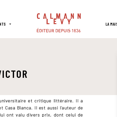
PIED DE PAGE
NTS
LA MAI
arrow_drop_down
VICTOR
versitaire et critique littéraire. Il a
t Casa Bianca. Il est aussi l’auteur de
ui ont valu divers prix, dont celui de