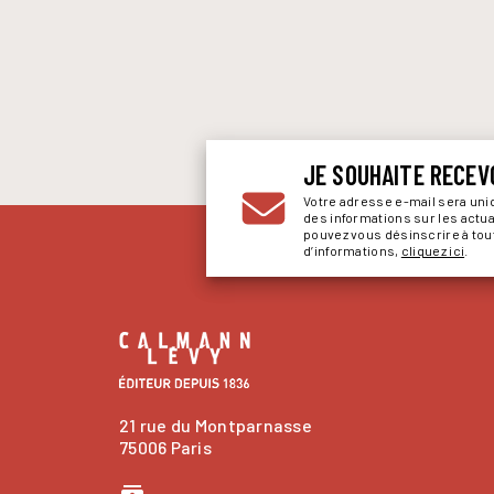
JE SOUHAITE RECEV
Votre adresse e-mail sera un
des informations sur les actu
pouvez vous désinscrire à to
d’informations,
cliquez ici
.
21 rue du Montparnasse
75006 Paris