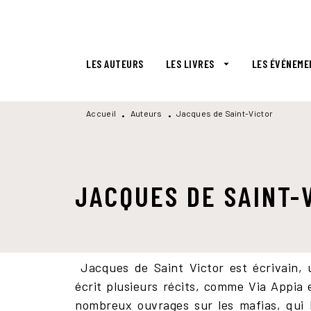
MENU
RECHERCHE
CONTENU
LES AUTEURS
LES LIVRES
LES ÉVÉNEME
arrow_drop_down
Accueil
Auteurs
Jacques de Saint-Victor
•
•
JACQUES DE SAINT-
Jacques de Saint Victor est écrivain, uni
écrit plusieurs récits, comme Via Appia e
nombreux ouvrages sur les mafias, qui l