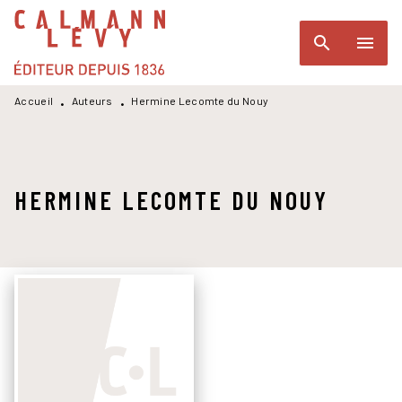
MENU
RECHERCHE
CONTENU
search
menu
PIED DE PAGE
Accueil
Auteurs
Hermine Lecomte du Nouy
•
•
HERMINE LECOMTE DU NOUY