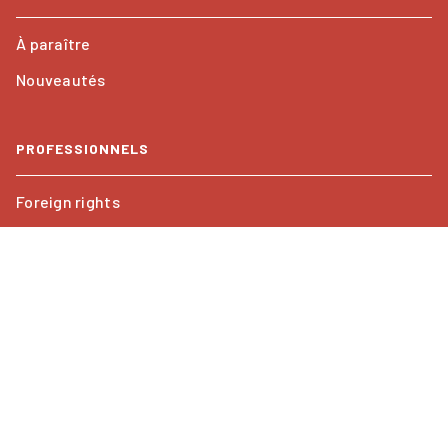
À paraître
Nouveautés
PROFESSIONNELS
Foreign rights
Mentions légales
CGU
Charte de référencement
Paramétrer vos cookies
Données Personnelles