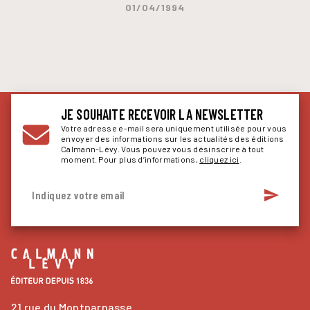
01/04/1994
JE SOUHAITE RECEVOIR LA NEWSLETTER
Votre adresse e-mail sera uniquement utilisée pour vous
envoyer des informations sur les actualités des éditions
Calmann-Lévy. Vous pouvez vous désinscrire à tout
moment. Pour plus d’informations,
cliquez ici
.
send
Indiquez votre email
21 rue du Montparnasse