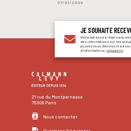
07/01/2009
JE SOUHAITE RECEV
Votre adresse e-mail sera un
des informations sur les actu
pouvez vous désinscrire à to
d’informations,
cliquez ici
.
21 rue du Montparnasse
75006 Paris
contacts
Nous contacter
question_answer
Questions fréquentes