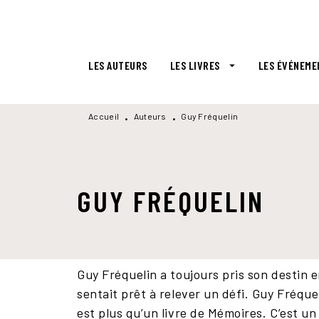
MENU
RECHERCHE
CONTENU
LES AUTEURS
LES LIVRES
LES ÉVÉNEME
arrow_drop_down
Accueil
Auteurs
Guy Fréquelin
•
•
GUY FRÉQUELIN
Guy Fréquelin a toujours pris son destin en
sentait prêt à relever un défi. Guy Fréqueli
est plus qu’un livre de Mémoires. C’est un