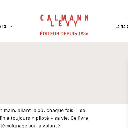
PIED DE PAGE
NTS
LA MAI
arrow_drop_down
 main, allant là où, chaque fois, il se
n a toujours « piloté » sa vie. Ce livre
 témoignage sur la volonté