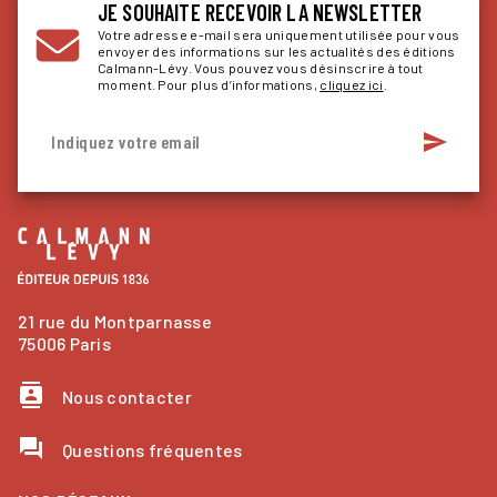
JE SOUHAITE RECEVOIR LA NEWSLETTER
Votre adresse e-mail sera uniquement utilisée pour vous
envoyer des informations sur les actualités des éditions
Calmann-Lévy. Vous pouvez vous désinscrire à tout
moment. Pour plus d’informations,
cliquez ici
.
send
Indiquez votre email
21 rue du Montparnasse
75006 Paris
contacts
Nous contacter
question_answer
Questions fréquentes