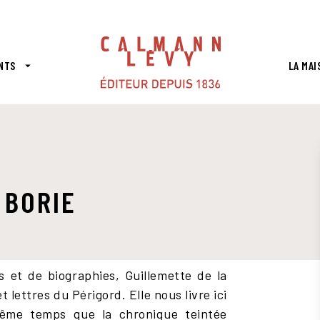
PIED DE PAGE
NTS
LA MAI
arrow_drop_down
 BORIE
s et de biographies, Guillemette de la
 lettres du Périgord. Elle nous livre ici
même temps que la chronique teintée