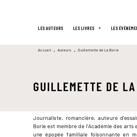
MENU
RECHERCHE
CONTENU
LES AUTEURS
LES LIVRES
LES ÉVÉNEME
arrow_drop_down
Accueil
Auteurs
Guillemette de La Borie
•
•
GUILLEMETTE DE LA
Journaliste, romancière, auteure d’essai
Borie est membre de l’Académie des arts et
une épopée familiale foisonnante en 