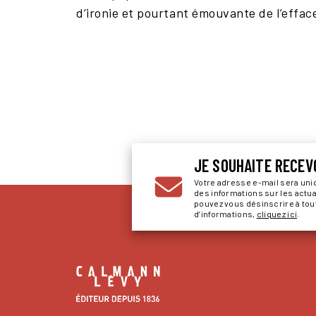
d’ironie et pourtant émouvante de l’effac
JE SOUHAITE RECEV
Votre adresse e-mail sera un
des informations sur les actu
pouvez vous désinscrire à to
d’informations,
cliquez ici
.