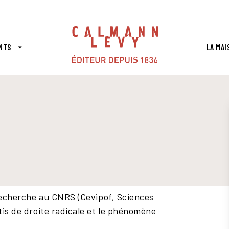
PIED DE PAGE
NTS
LA MAI
arrow_drop_down
e recherche au CNRS (Cevipof, Sciences
tis de droite radicale et le phénomène