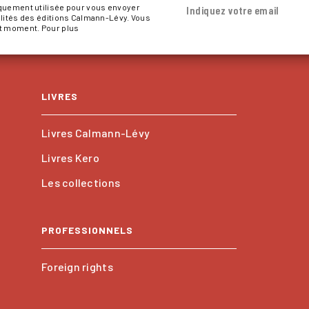
iquement utilisée pour vous envoyer
Indiquez votre email
alités des éditions Calmann-Lévy. Vous
ut moment. Pour plus
LIVRES
Livres Calmann-Lévy
Livres Kero
Les collections
PROFESSIONNELS
Foreign rights