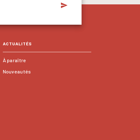
send
ACTUALITÉS
À paraître
Nouveautés