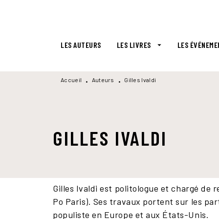
MENU
RECHERCHE
CONTENU
LES AUTEURS
LES LIVRES
LES ÉVÉNEME
arrow_drop_down
Accueil
Auteurs
Gilles Ivaldi
•
•
GILLES IVALDI
Gilles Ivaldi est politologue et chargé d
Po Paris). Ses travaux portent sur les par
populiste en Europe et aux États-Unis.