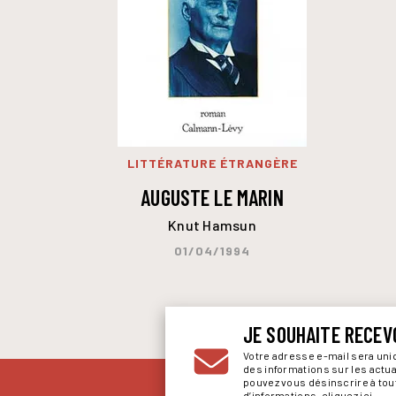
LITTÉRATURE ÉTRANGÈRE
AUGUSTE LE MARIN
Knut Hamsun
01/04/1994
JE SOUHAITE RECEV
Votre adresse e-mail sera un
des informations sur les actu
pouvez vous désinscrire à to
d’informations,
cliquez ici
.