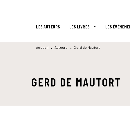
MENU
RECHERCHE
CONTENU
LES AUTEURS
LES LIVRES
LES ÉVÉNEME
arrow_drop_down
Accueil
Auteurs
Gerd de Mautort
•
•
GERD DE MAUTORT