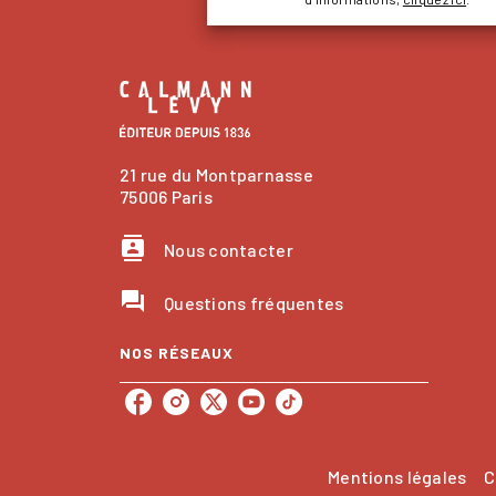
21 rue du Montparnasse
75006 Paris
contacts
Nous contacter
question_answer
Questions fréquentes
NOS RÉSEAUX
Mentions légales
C