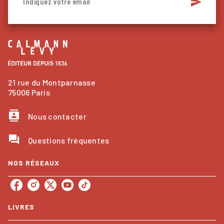
send
Indiquez votre email
21 rue du Montparnasse
75006 Paris
contacts
Nous contacter
question_answer
Questions fréquentes
NOS RÉSEAUX
LIVRES