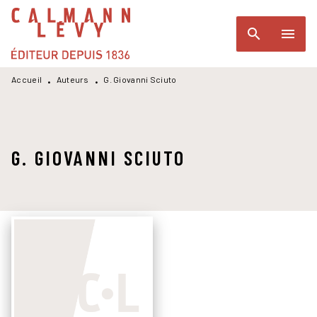
MENU
RECHERCHE
CONTENU
search
menu
PIED DE PAGE
Accueil
Auteurs
G. Giovanni Sciuto
•
•
G. GIOVANNI SCIUTO