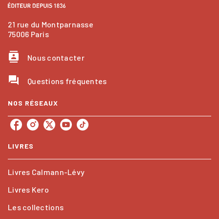
21 rue du Montparnasse
75006 Paris
contacts
Nous contacter
question_answer
Questions fréquentes
NOS RÉSEAUX
LIVRES
Livres Calmann-Lévy
Livres Kero
Les collections