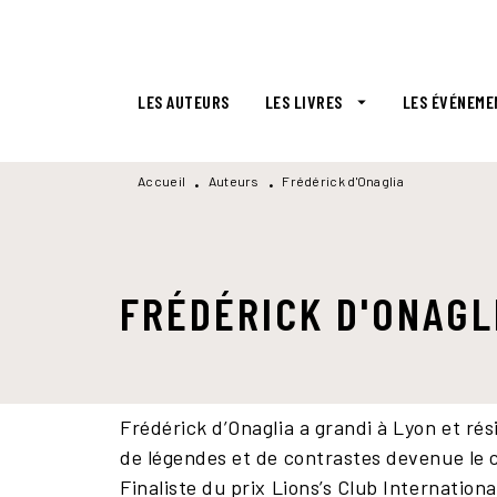
MENU
RECHERCHE
CONTENU
LES AUTEURS
LES LIVRES
LES ÉVÉNEME
arrow_drop_down
Accueil
Auteurs
Frédérick d'Onaglia
•
•
FRÉDÉRICK D'ONAGL
Frédérick d’Onaglia a grandi à Lyon et ré
de légendes et de contrastes devenue le c
Finaliste du prix Lions’s Club Internationa