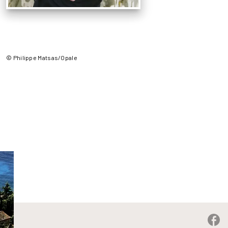
© Philippe Matsas/Opale
P