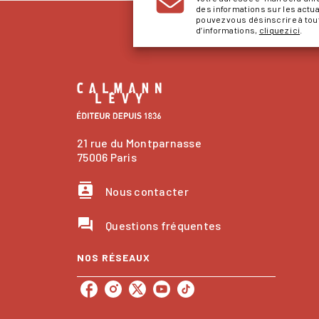
des informations sur les actu
pouvez vous désinscrire à to
d’informations,
cliquez ici
.
21 rue du Montparnasse
75006 Paris
contacts
Nous contacter
question_answer
Questions fréquentes
NOS RÉSEAUX