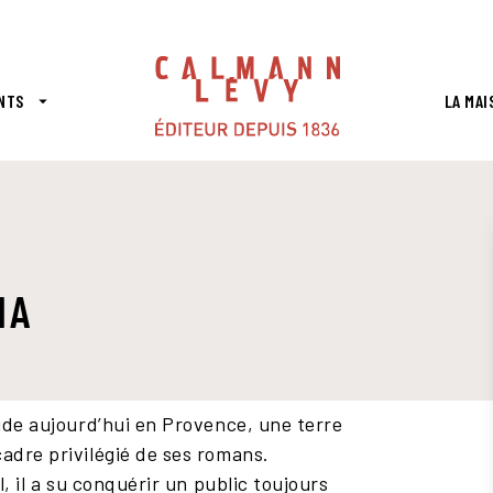
PIED DE PAGE
NTS
LA MAI
arrow_drop_down
IA
side aujourd’hui en Provence, une terre
adre privilégié de ses romans.
l, il a su conquérir un public toujours