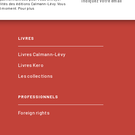
Indiquez votre email
alités des éditions Calmann-Lévy. Vous
ut moment. Pour plus
LIVRES
Livres Calmann-Lévy
Livres Kero
Les collections
PROFESSIONNELS
Foreign rights