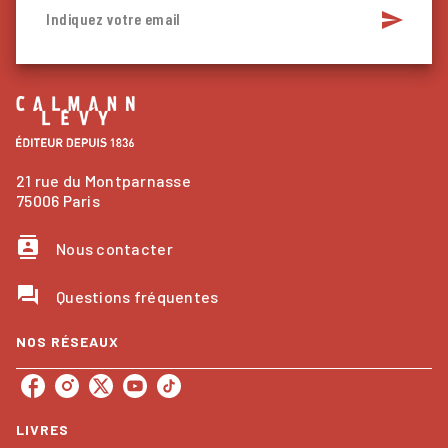
send
Indiquez votre email
21 rue du Montparnasse
75006 Paris
contacts
Nous contacter
question_answer
Questions fréquentes
NOS RÉSEAUX
LIVRES