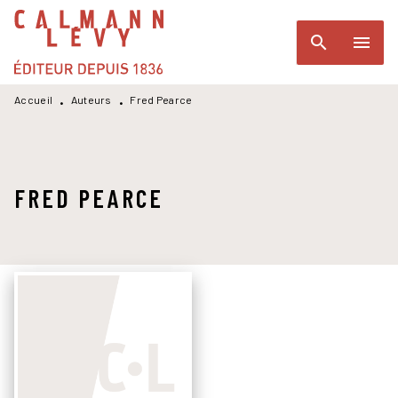
MENU
RECHERCHE
CONTENU
search
menu
PIED DE PAGE
Accueil
Auteurs
Fred Pearce
•
•
FRED PEARCE