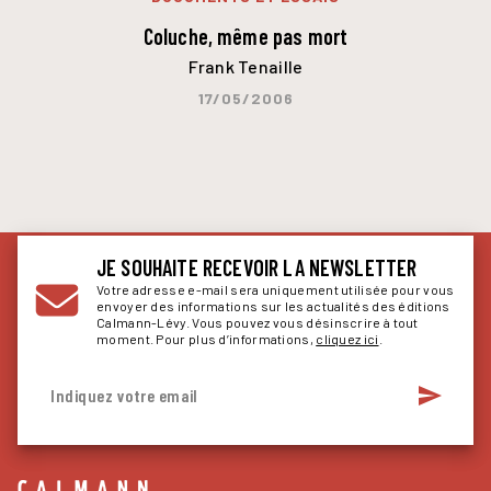
Coluche, même pas mort
Frank Tenaille
17/05/2006
JE SOUHAITE RECEVOIR LA NEWSLETTER
Votre adresse e-mail sera uniquement utilisée pour vous
envoyer des informations sur les actualités des éditions
Calmann-Lévy. Vous pouvez vous désinscrire à tout
moment. Pour plus d’informations,
cliquez ici
.
send
Indiquez votre email