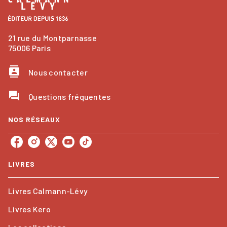
21 rue du Montparnasse
75006 Paris
contacts
Nous contacter
question_answer
Questions fréquentes
NOS RÉSEAUX
LIVRES
Livres Calmann-Lévy
Livres Kero