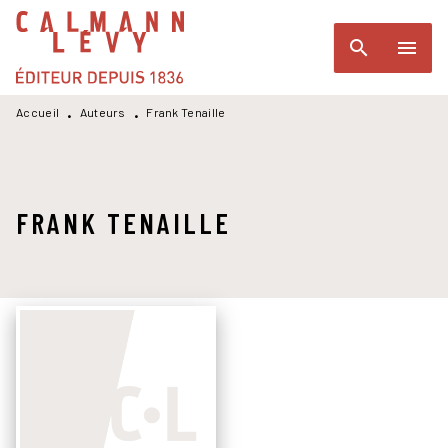
MENU
RECHERCHE
CONTENU
search
menu
PIED DE PAGE
Accueil
Auteurs
Frank Tenaille
•
•
FRANK TENAILLE