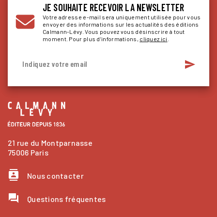
JE SOUHAITE RECEVOIR LA NEWSLETTER
Votre adresse e-mail sera uniquement utilisée pour vous
envoyer des informations sur les actualités des éditions
Calmann-Lévy. Vous pouvez vous désinscrire à tout
moment. Pour plus d’informations,
cliquez ici
.
send
Indiquez votre email
21 rue du Montparnasse
75006 Paris
contacts
Nous contacter
question_answer
Questions fréquentes