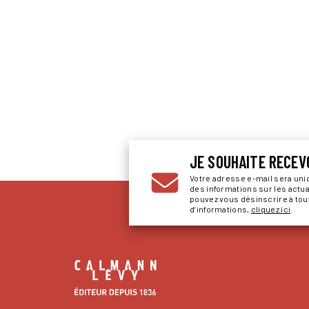
JE SOUHAITE RECEV
Votre adresse e-mail sera un
des informations sur les actu
pouvez vous désinscrire à to
d’informations,
cliquez ici
.