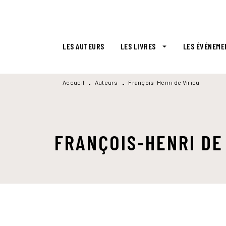
MENU
RECHERCHE
CONTENU
LES AUTEURS
LES LIVRES
LES ÉVÉNEME
arrow_drop_down
Accueil
Auteurs
François-Henri de Virieu
•
•
FRANÇOIS-HENRI DE