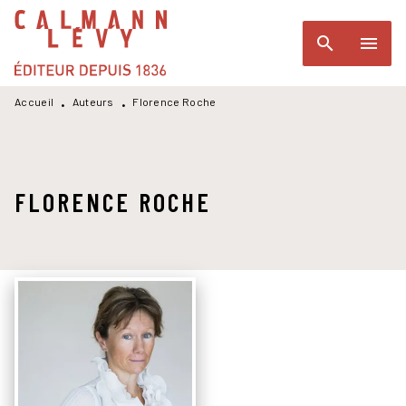
MENU
RECHERCHE
CONTENU
search
menu
PIED DE PAGE
Accueil
Auteurs
Florence Roche
•
•
FLORENCE ROCHE