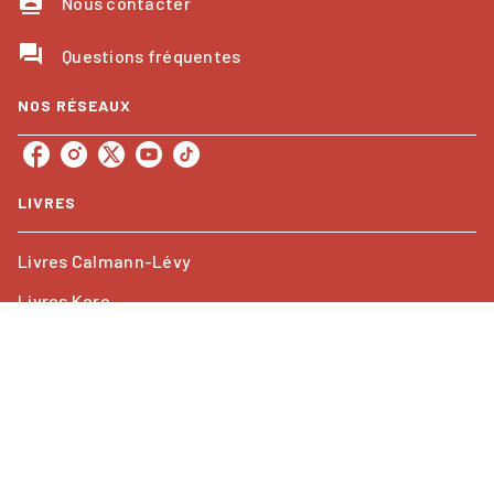
contacts
Nous contacter
question_answer
Questions fréquentes
NOS RÉSEAUX
LIVRES
Livres Calmann-Lévy
Livres Kero
Les collections
ACTUALITÉS
À paraître