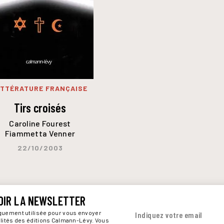
ITTÉRATURE FRANÇAISE
Tirs croisés
Caroline Fourest
Fiammetta Venner
22/10/2003
OIR LA NEWSLETTER
iquement utilisée pour vous envoyer
Indiquez votre email
alités des éditions Calmann-Lévy. Vous