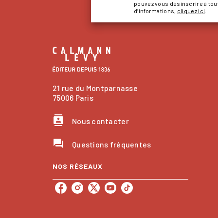
pouvez vous désinscrire à to
d’informations,
cliquez ici
.
21 rue du Montparnasse
75006 Paris
contacts
Nous contacter
question_answer
Questions fréquentes
NOS RÉSEAUX