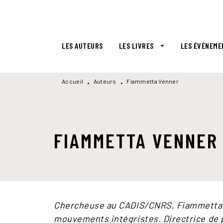
MENU
RECHERCHE
CONTENU
LES AUTEURS
LES LIVRES
LES ÉVÉNEME
arrow_drop_down
Accueil
Auteurs
Fiammetta Venner
•
•
FIAMMETTA VENNER
Chercheuse au CADIS/CNRS, Fiammetta V
mouvements intégristes. Directrice de 