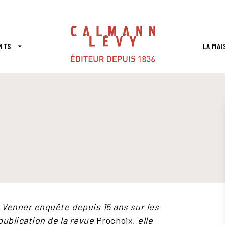
PIED DE PAGE
NTS
LA MAI
arrow_drop_down
enner enquête depuis 15 ans sur les
publication de la revue
Prochoix,
elle