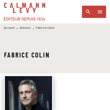
MENU
RECHERCHE
CONTENU
search
menu
PIED DE PAGE
Accueil
Auteurs
Fabrice Colin
•
•
FABRICE COLIN