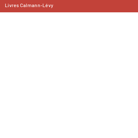
Livres Calmann-Lévy
Livres Kero
Les collections
ACTUALITÉS
À paraître
Nouveautés
PROFESSIONNELS
Foreign rights