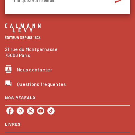
send
Indiquez votre email
21 rue du Montparnasse
75006 Paris
contacts
Nous contacter
question_answer
Questions fréquentes
NOS RÉSEAUX
LIVRES