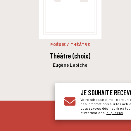
POÉSIE / THÉÂTRE
Théâtre (choix)
Eugène Labiche
JE SOUHAITE RECEV
Votre adresse e-mail sera un
des informations sur les actu
pouvez vous désinscrire à to
d’informations,
cliquez ici
.