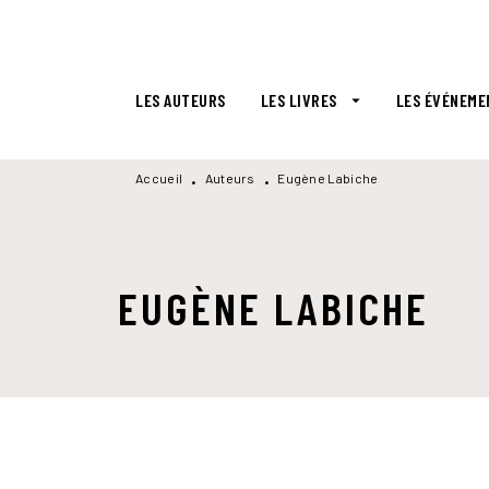
MENU
RECHERCHE
CONTENU
LES AUTEURS
LES LIVRES
LES ÉVÉNEME
arrow_drop_down
Accueil
Auteurs
Eugène Labiche
•
•
EUGÈNE LABICHE