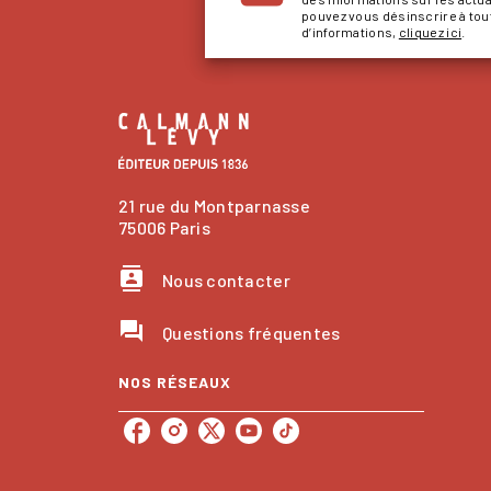
pouvez vous désinscrire à to
d’informations,
cliquez ici
.
21 rue du Montparnasse
75006 Paris
contacts
Nous contacter
question_answer
Questions fréquentes
NOS RÉSEAUX