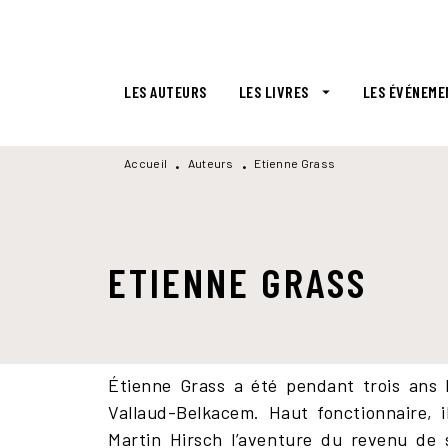
MENU
RECHERCHE
CONTENU
LES AUTEURS
LES LIVRES
LES ÉVÉNEME
arrow_drop_down
Accueil
Auteurs
Etienne Grass
•
•
ETIENNE GRASS
Étienne Grass a été pendant trois ans 
Vallaud-Belkacem. Haut fonctionnaire, 
Martin Hirsch l’aventure du revenu de s