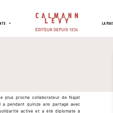
PIED DE PAGE
NTS
LA MAI
arrow_drop_down
le plus proche collaborateur de Najat
il a pendant quinze ans partagé avec
olidarité active et a été diplomate à