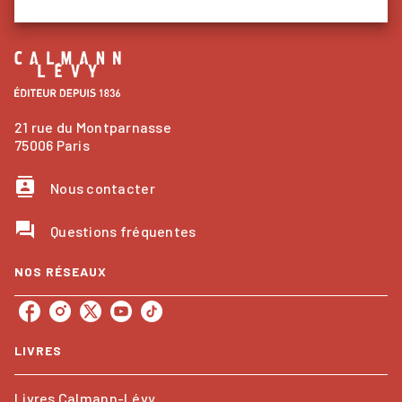
21 rue du Montparnasse
75006 Paris
contacts
Nous contacter
question_answer
Questions fréquentes
NOS RÉSEAUX
LIVRES
Livres Calmann-Lévy