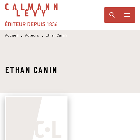
MENU
RECHERCHE
CONTENU
search
menu
PIED DE PAGE
Accueil
Auteurs
Ethan Canin
•
•
ETHAN CANIN