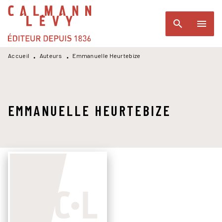
MENU
RECHERCHE
CONTENU
search
menu
PIED DE PAGE
Accueil
Auteurs
Emmanuelle Heurtebize
•
•
EMMANUELLE HEURTEBIZE