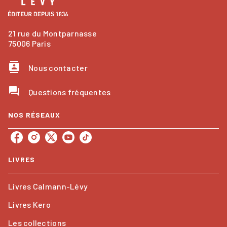
21 rue du Montparnasse
75006 Paris
contacts
Nous contacter
question_answer
Questions fréquentes
NOS RÉSEAUX
LIVRES
Livres Calmann-Lévy
Livres Kero
Les collections