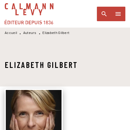
MENU
RECHERCHE
CONTENU
search
menu
PIED DE PAGE
Accueil
Auteurs
Elizabeth Gilbert
•
•
ELIZABETH GILBERT