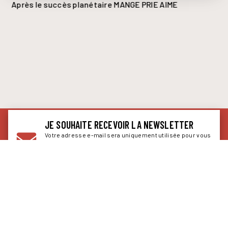
Après le succès planétaire MANGE PRIE AIME
JE SOUHAITE RECEVOIR LA NEWSLETTER
Votre adresse e-mail sera uniquement utilisée pour vous
envoyer des informations sur les actualités des éditions
Calmann-Lévy. Vous pouvez vous désinscrire à tout
moment. Pour plus d’informations,
cliquez ici
.
send
Indiquez votre email