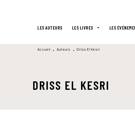
MENU
RECHERCHE
CONTENU
LES AUTEURS
LES LIVRES
LES ÉVÉNEME
arrow_drop_down
Accueil
Auteurs
Driss El Kesri
•
•
DRISS EL KESRI