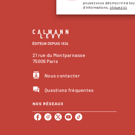
pouvez vous désinscrire à to
d’informations,
cliquez ici
.
21 rue du Montparnasse
75006 Paris
contacts
Nous contacter
question_answer
Questions fréquentes
NOS RÉSEAUX